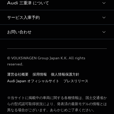
Audi 三重津 について
Audi認定中古車検索
サービス入庫予約
Audi 三重津 店舗情報
Audi 三重津 認定中古車コーナー
お問い合わせ
Audi 三重津 サービス入庫予約
Audi 三重津 運営会社概要
各種お問い合わせ
Audi 三重津 公式LINEアカウント
© VOLKSWAGEN Group Japan K.K. All rights
reserved.
運営会社概要
採用情報
個人情報保護方針
Audi Japan オフィシャルサイト
プレスリリース
※当サイトに掲載中の車両に関する各種情報は、国土交通省か
らの型式認可取得状況により、発表済の最新モデルの情報とは
異なる場合がございます。あらかじめご了承ください。