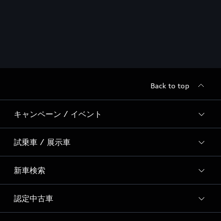
Back to top
キャンペーン / イベント
試乗車 / 展示車
全国統一イベント
ディーラー独自イベント
新車検索
試乗予約
試乗車・展示車一覧
認定中古車
新車検索